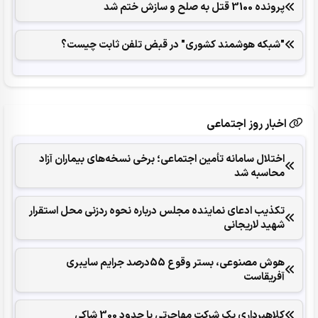
پرونده 3100 قتل به صلح و سازش ختم شد
"شبکه هوشمند کشوری" در قبض تلفن ثابت چیست؟
اخبار روز اجتماعی
اختلال سامانه تأمین اجتماعی؛ برخی نسخه‌های بیماران آزاد
محاسبه شد
تکذیب ادعای نماینده مجلس درباره نحوه ردزنی محل استقرار
شهید لاریجانی
هوش مصنوعی، بستر وقوع 55درصد جرایم سایبری
آفریقاست
کلاهبرداری یک شرکت مهاجرتی با حدود 300 شاکی