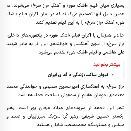
بسیاری میانِ فیلمِ «اشک هور» و آهنگِ «راز سرخ» می‌شوند. به
همین دلیل آنها تصمیم می‌گیرند که در زمانِ اکرانِ فیلم «اشک
هور» آهنگ «راز سرخ» را به این فیلم تقدیم کنند.
حالا و همزمان با اکرانِ فیلم «اشک هور» در پلتفورم‌های داخلی،
«راز سرخ» از سوی آهنگساز و خواننده‌ی این اثر به مادر شهید
علی هاشمی و فیلم «اشک هور» تقدیم می‌شود.
بیشتر بخوانید
کیوان ساکت: زندگی‌ام فدای ایران
«راز سرخ» به آهنگسازیِ امیرحسین سمیعی و خوانندگیِ محمد
معتمدی، مومانِ هفتم از سمفونیِ «ساحت حماسه» است.
شعر این قطعه از سروده‌های میلاد عرفان پور است. رهبر
ارکستر: حسین شریفی، رهبر کُر: سرژیک میرزاییان و ضبط و
میکس و مسترینگ: محمدسعید شایان هستند.