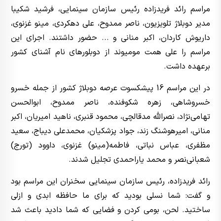
مراسم رائد فریدزاده رئیس سازمان سینمایی، فرشید شکیبا
مدیر دوبلاژ تلویزیون، ناصر ممدوح، علی دهکردی، مینو غزنوی،
داریوش کاردان، اکبر منانی و ... حضور داشتند. اجرای این
مراسم را علی همت مومیوند از دوبلورهای نام آشنای کشور
برعهده داشت.
در این مراسم 16 پیشکسوت عرصه دوبلاژ کشور از جمله خسرو
خسروشاهی، زهره شکوفنده، ناصر ممدوح، ابوالحسن
تهامی‌نژاد، نصرالله مدقالچی، محمود قنبری، ناهید امیریان، اکبر
منانی، امیرهوشنگ زند، جواد پزشکیان، محمدعلی دیباج، سعید
مظفری، عباس نباتی، فاطمه(مینو) غزنوی، داوود (تورج)
شعبانی‌نصر و محمد یاراحمدی تجلیل شدند.
رائد فریدزاده، رئیس سازمان سینمایی سخنران این مراسم بود
و گفت: شما نسلی بودید که برای ما حافظه ابدی و ازلی
ساختید. لحن، بومی کردن و فضایی که شما دادید باعث شد