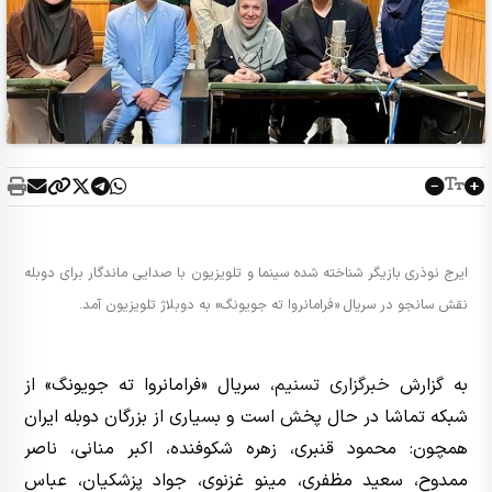
ایرج نوذری بازیگر شناخته شده سینما و تلویزیون با صدایی ماندگار برای دوبله
نقش سانجو در سریال «فرامانروا ته جویونگ» به دوبلاژ تلویزیون آمد.
به گزارش
خبرگزاری تسنیم
، سریال «فرامانروا ته جویونگ» از
شبکه تماشا در حال پخش است و بسیاری از بزرگان دوبله ایران
همچون: محمود قنبری، زهره شکوفنده، اکبر منانی، ناصر
ممدوح، سعید مظفری، مینو غزنوی، جواد پزشکیان، عباس