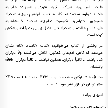
نویسنده در مقدمه، کتابش را به استادان برجسته‌اش از جمله
«قیصر امین‌پور»، «بیوک ملکی»، «فریدون عموزاده خلیلی»،
«احمد عربلو»، «محمدرضا کاتب»، «سید ابراهیم نبوی»، زنده‌یاد
«منوچهر احترامی»، «کیومرث صابری»، «محمد خرمشاهی»،
«ابوالقاسم حالت» و زنده‌یاد «ابوالفضل زرویی نصرآباد» پیشکش
کرده است.
در بخشی از کتاب می‌خوانیم: «کتاب «کاملا»، «کلا» نشان
می‌دهد که گاهی آدم‌های غمگین، تلاش می‌کنند: اولاً دیگران
شاد باشند... ثانیاً دیگران، غمگین‌ نباشند... ثالثاً دیگران، «اقلاً»
باشند!».
«کاملاً» با شمارگان 500 نسخه و در 423 صفحه با قیمت 445
هزار تومان در بازار نشر موجود است.
انتهای پیام/
واژه های کاربردی مرتبط