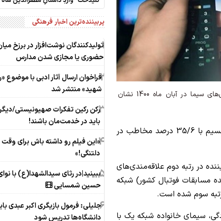
"گلیدخت" واردِ داستانِ‌ مظفرالدین شاه
پربیننده‌ترین اخبار فرهنگی
1
تولیدکنندگان نوشت‌افزار در برزخ میا
حضوری یا مجازی شدن مدارس
2
فراخوان ارسال آثار ادبی با موضوع «ر
شهید» منتشر شد
نظرسنجی مرکز تحقیقات سازمان صداوسیما درباره سریال‌های سیما در آبان ماه 1400 نشان
3
رکن رکین تفکرات صهیونیستی/دیگر
باید در خدمت‌مان باشند!
، برنامه «خندوانه» شبکه نسیم با 35/6 درصد مخاطب در
4
«این فیلم رو داشته باش برای وقت
دلتنگی!»
 شبکه مستند با 31/5 درصد بیننده در رتبه دوم علاقه‌مندی‌های
5
ببینید|در رثای سیدالشهدا(ع) با نوای
نده مسابقات فوتبال کشور) شبکه
حسین شمسایی
6
جلیلی: فرمول بازیگری اکبر عبدی بای
ادگی، سیمای خانواده شبکه یک با
دانشگاه‌ها تدریس شود