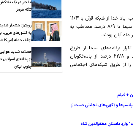
انفجار در یک نفتکش
تنگه هرمز
همچنین برنامه‌های سمت خدا با 18/2 درصد مخاطب، یاد خدا از شبکه قرآن با 11/4
رویترز: هشدار شدید 
درصد مخاطب و درس‌هایی از قرآن از شبکه اول سیما با 8/9 درصد مخاطب به
به کشورهای عربی، ب
ماه آبان بودند.
توقف حمله آمریکا ش
 بیننده تکرار برنامه‌های سیما از طریق
حملات شدید هوایی 
اینترنت (سایت‌های آپارات و تلوبیون و…) بوده‌اند و 22/8 درصد از پاسخگویان
توپخانه‌ای اسرائیل در
 را از طریق شبکه‌های اجتماعی
جنوب لبنان
ن + فیلم
دجه صدا و سیما در سال 1401/ آیا اسپانسرها و آگهی‌های تجمّلی دست از
واردِ داستانِ‌ مظفرالدین شاه