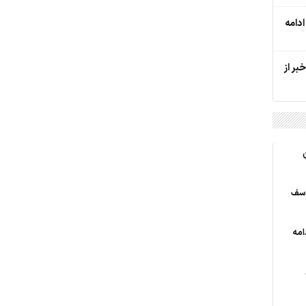
دامه
ر از
وسف
امه