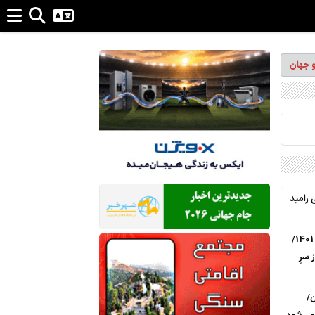
و جهان
 رامبد
جزئیاتی از بودجه صدا و سیما در سال 1401/
 سرِ
ن/