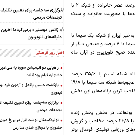
11/9 درصد، به خانه برمی‌گردیم از شبکه 5 با 11/7 درصد، عصر خانواده از شبکه 2 با
7
برگزاری سه‌جلسه برای تعیین تکلیف ا
ه‌ها با محوریت خانواده و سبک
تجمعات مردمی
8
«آژانس دوستی» برمی‌گردد؛ آخرین خب
‌خیر ایران از شبکه یک سیما با
دنباله‌های تلویزیون
10/6 درصد مخاطب، سلام صبح‌به‌خیر از شبکه سه سیما با 8 درصد و صبحی دیگر از
ی پربیننده صبح تلویزیون در آبان ماه
اخبار روز فرهنگی
راهیابی دو انیمیشن سوره به سی‌امین
در میان برنامه‌های سرگرمی محور تلویزیون، خندوانه شبکه نسیم با 35/6 درصد
جشنواره فیلم رود آیلند
مخاطب، حیات‌وحش شبکه مستند با 31/5 درصد، اعجوبه‌ها شبکه سه سیما با 19/8
بازگشت حسین پاکدل و آزمون تازه ی
 سه سیما با 16/9 درصد پرمخاطب ترین برنامه‌های این بخش
تیموری
برگزاری سه‌جلسه برای تعیین تکلیف اد
تجمعات مردمی
 بوده‌اند. در بخش پخش زنده
تولیدکنندگان نوشت‌افزار در برزخ میان
مسابقات، فوتبال برتر (پخش زنده فوتبال لیگ برتر) با 26/8 درصد مخاطب و گزارش
حضوری یا مجازی شدن مدارس
3 و در بخش برنامه‌های ورزشی تولیدی، فوتبال برتر