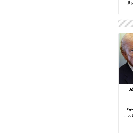
 از
ر
مپ:
فت...