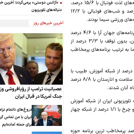
(کارشناسی فوتبال) با 15/8 درصد از شبکه 3، برنامه‌های لذت فوتبال با 15/6 درصد،
«آژانس دوستی» برمی‌گردد؛ آخرین خبر
دنباله‌های تلویزیون
فوتبال 120 با 15/4 درصد، ویدئو چک با 12/5 درصد و شب‌های فوتبالی با 12/2
‌های ورزشی سیما بودند.
آخرین خبرهای روز
در میان برنامه‌های سیاسی و اندیشه محور سیما، برنامه‌های جهان آرا با 4/6 درصد
از شبکه افق، تهران 20 با 3/9 درصد از شبکه تهران، بدون توقف با 3/3 درصد از
ه چهارم سیما به ترتیب برنامه‌های پرمخاطب
ر ماه آبان همچنین برنامه‌های دکتر سلام با 12/8 درصد از شبکه آموزش، طبیب با
11/7 درصد از شبکه 3، ضربان با 8/9 درصد از شبکه سلامت و انارستان با 8/8 درصد
ه آبان شدند.
عصبانیت ترامپ از رؤیافروشی وزی
جنگ آمریکا در قبال ایران
 تلویزیونی ایران از شبکه آموزش
با 7/3 درصد مخاطب، چهارسوی علم با 4/1 درصد و چرخ با 1/1 درصد از شبکه چهار
دروغ‌های ناتمام ترا
ایران با من تماس گر
برای حمله آماده‌ایم
 این نظرسنجی کلبه عموپورنگ با 19/2 درصد پرمخاطب ترین برنامه حوزه