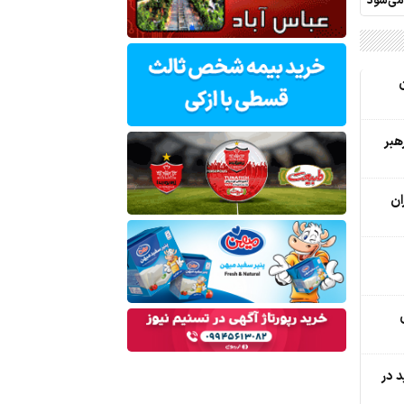
 می‌شود
ن
هبر
ان
د در