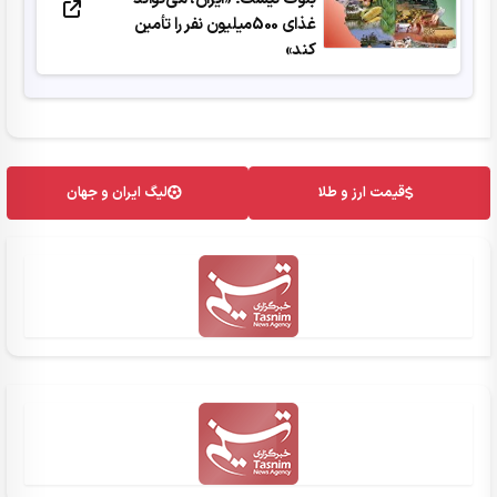
غذای 500میلیون نفر را تأمین
کند»
قیمت ارز و طلا
لیگ ایران و جهان