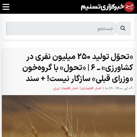
«تحوّل تولید 250 میلیون نفری در
کشاورزی» ــ 6 | «تحول» با گروه‌خون
«وزرای قبلی» سازگار نیست! + سند
09 تير 1400 - 10:28
|
اخبار اقتصادی
|
اخبار اقتصاد ایران