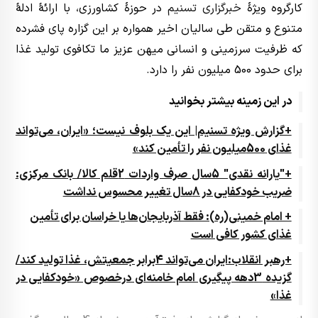
کارگروه ویژۀ
خبرگزاری تسنیم
در حوزۀ کشاورزی، با ارائۀ ادلۀ
متنوع و متقن طی سالیان اخیر همواره بر این گزاره پای فشرده
که ظرفیت سرزمینی و انسانی میهن عزیز ما تکافوی تولید غذا
برای حدود 500 میلیون نفر را دارد.
در این زمینه بیشتر بخوانید
+گزارش ویژه تسنیم| این یک بلوف نیست؛ «ایران، می‌تواند
غذای 500میلیون نفر را تأمین کند»
+"یارانه نقدی" 5سال صرف واردات 2قلم کالا/ بانک مرکزی:
ضریب خودکفایی در 8سال تغییر محسوس نداشت
+ امام خمینی(ره):‌ فقط آذربایجان‌ها یا خراسان برای تأمین
غذای کشور کافی است
+رهبر انقلاب:ایران می‌تواند 4برابر جمعیتش، غذا تولید کند/
گزیده 3دهه پیگیری امام خامنه‌ای درخصوص «خودکفایی در
غذا»