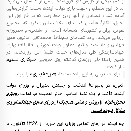
از عمر برخی از گزارش‌های فوق‌آمده، بیش از 4 سال می‌گذرد،
اما در این مقطع، و جهت یاری دولت آینده، سلسله گزارش‌هایی
آماده شد و تعدادی از آنها روی خط رفت که در فاز اول این
تحول، انگارۀ «تأمین غذا برای 250 میلیون نفر»، که مجموع
نفوس ایران و کشورهای همسایه است، را «شدنی» و «ضروری»
ارزیابی می‌کند. یادداشت‌های پنجگانۀ محمدتقی امانپور، مدیر
جهادی و دانشمند و تنها معاون وقت آموزش تحقیقات وزارت
جهادسازندگی طی سال‌های حیات طیبۀ این وزارتخانه، در
همین راستا طی روزهای گذشته روی خروجی
خبرگزاری تسنیم
قرار گرفت.
برای دسترسی به این یادداشت‌ها،
«مزرعۀ پدری»
را ببینید
اکنون، در بحبوحۀ انتخاب و چینش مدیران و وزرای دولت
آینده، تأکید بر یک نکتۀ اساسی حائز اهمیت می‌نماید:
رویکرد
تحول‌خواه، با روش و مشی هیچیک از وزرای سابق جهادکشاورزی
سازگار نبوده است.
چه اینکه در زمان تمامی وزرای این حوزه، از 1368 تاکنون، با