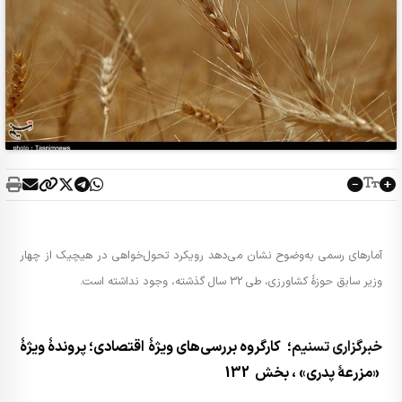
آمارهای رسمی به‌وضوح نشان می‌دهد رویکرد تحول‌خواهی در هیچیک از چهار
وزیر سابق حوزۀ کشاورزی، طی 32 سال گذشته، وجود نداشته است.
خبرگزاری تسنیم
؛ کارگروه بررسی‌های ویژۀ اقتصادی؛ پروندۀ ویژۀ
«مزرعۀ پدری» ، بخش 132