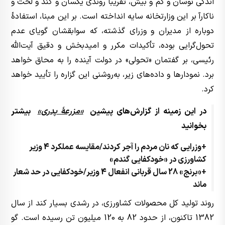
اندکی نوسان و کم و بیش، تقریباً روندی یکسان و کند و لَخت و
ناکارآ بر این وزارتخانه سایه انداخته است. بر این مبنا، استفادۀ
دوباره از مدیران و وزرای گذشته، که سوابقشان گویای عدم
تحول‌گرایی بوده، تأکیدات مکرر و امیدبخش و دقیق آیت‌الله
رئیسی، بر گفتمان «تحولی» در دولت آینده را به محاق خواهد
برد. نمودارها و داده‌های زیر، به‌روشنی این گزاره را تأیید خواهد
کرد.
در این زمینه از گزارش‌های پیشین
«مزرعۀ پدری»
بیشتر
بخوانید
+وزرایی که نان مردم را آجر کردند/مقایسه عملکرد 4 وزیر
کشاورزی در «خودکفایی گندم»
+«برنج» 28 سال قربانی انفعال 4 وزیر/خودکفایی در حد شعار
ماند
روند تولید کل محصولات کشاورزی، در رشدی بسیار کند از سال
1382 تاکنون، از حدود 82 به 120 میلیون تن رسیده است. گو