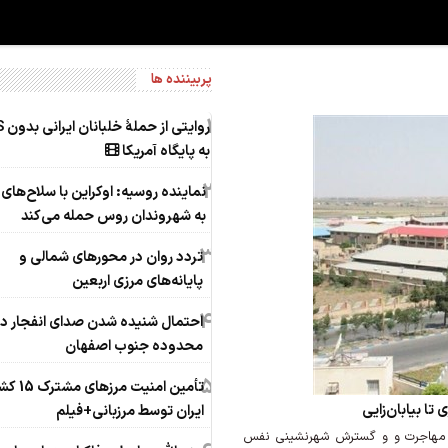
پربیننده ها
1
روایتی
به پایگاه آمریکا
2
نماینده روسیه: اوکراین با سلاح‌های 
به شهروندان روس حمله می‌کند
3
تردد روان در محورهای شمالی و
پایانه‌های مرزی اربعین
4
احتمال شنیده شدن صدای انفجار در
محدوده جنوب اصفهان
5
تأمین امنیت مرز
ا بیابان‌زایی
ایران توسط مرزبانی+فیلم
ت، مهاجرت و و گسترش شهرنشینی نفس