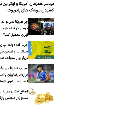
دردسر همزمان آمریکا و اوکراین با 
کشیدن موشک های پاتریوت
چرا آمریکا نمی‌تواند ا
خود را در تنگه هرمز ب
ایران تحمیل کند؟
حزب‌الله: دولت لبنان
مذاکرات و امتیازدهی
تل‌آویو را متوقف کند
عجیب اما واقعی:رق
قرارداد رضاییان با اس
فقط 100میلیون تومان!
اصلاح قانون مهریه ب
دستورکار مجلس باز