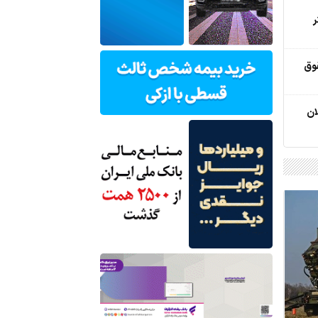
ر
وق
ان