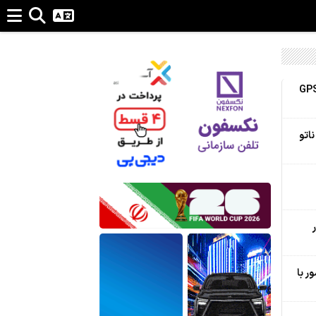
 از حملۀ خلبانان ایرانی بدون GPS
ناتو
های مشترک 15 کشور با