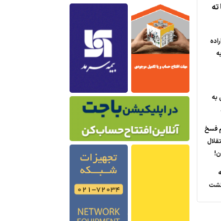
ته
راده
ه
 به
م فسخ
تقلال
ه
گشت