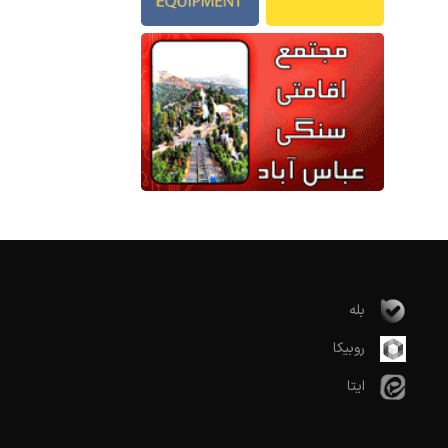
بله
روبیکا
ایتا