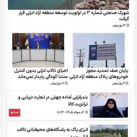
شهرک صنعتی شماره 3 در اولویت توسعه منطقه آزاد انزلی قرار
گرفت
4 روز پیش
پایان صف تمدید مجوز
احیای تالاب انزلی بدون کنترل
خودروهای پلاک منطقه آزاد انزلی
منشأ آلودگی پایدار نمی‌ماند
6 روز پیش
11 روز پیش
بندرانزلی آماده جهش در تجارت دریایی و
ترانزیت کالا
06 مرداد 1405 - 11:26
استانها
انرژی پاک به پاسگاه‌های محیط‌بانی تالاب
انزلی رسید