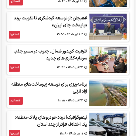
26 تير 1405 - 08:49
اقتصادی
لاهیجان؛ از توسعه گردشگری تا تقویت برند
«پایتخت چای ایران»
23 تير 1405 - 19:59
استانها
ظرفیت کریدور شمال ـ جنوب در مسیر جذب
سرمایه‌گذاری‌های جدید
22 تير 1405 - 13:42
استانها
برنامه‌ریزی برای توسعه زیرساخت‌های منطقه
آزاد انزلی
22 تير 1405 - 10:05
اقتصادی
اینفوگرافیک| تردد خودروهای پلاک منطقه؛
یک اختلاف فراتر از چند استان
11 تير 1405 - 11:08
استانها