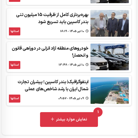
بهره‌برداری کامل از ظرفیت 15 میلیون تنی
بندر کاسپین باید تسریع شود
10 تير 1405 - 18:19
استانها
خودروهای منطقه آزاد انزلی در دوراهی قانون
و انحصار!
10 تير 1405 - 13:48
استانها
اینفوگرافیک| بندر کاسپین؛ پیشران تجارت
شمال ایران با رشد شاخص‌های عملی
09 تير 1405 - 09:57
استانها
1
UNREAD MESSAGES
نمایش موارد بیشتر