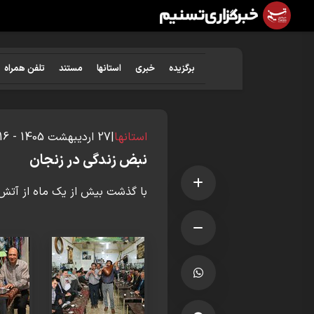
برگزیده
خبری
استانها
مستند
تلفن همراه
استانها
|
27 ارديبهشت 1405 - 19:16
نبض زندگی در زنجان
با گذشت بیش از یک ماه از آتش 