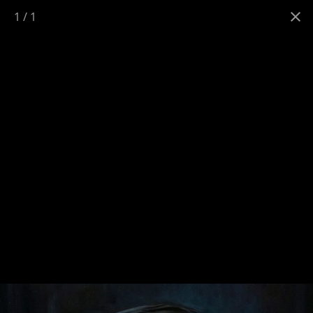
1
/
1
طرح/ عزیز دل ما، امام شهید آیت الله سید علی حسینی
خامنه ای
10 اسفند 1404 - 11:40
|
طرح و تصویرسازی