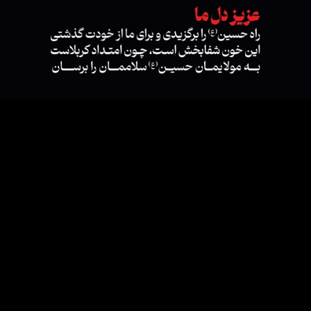
عزیز دل ما، راه حسین(ع) را برگزیدی و برای ما از خودت گذشتی، این خون
شفابخش اسـت، چـون امتـداد کربلاست، به مولایمان حسین(ع) سلاممان را
برسان
طرح/ عزیز دل ما، امام شهید آیت الله سید علی حسینی
خامنه ای
RSS
تلگرام
اینستاگرام
توییتر
آپارات
سروش
آی‌گپ
گپ
بله
روبیکا
ایتا