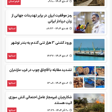
07 دی 1404 - 09:10
فیلم استان
رمز موفقیت ایران در برابر تهدیدات جهانی از
زبان دریادار ایرانی
05 دی 1404 - 08:23
استانها
ورود کشتی 3 هزار تنی گندم به بندر نوشهر
02 دی 1404 - 16:37
استانها
تشدید مقابله با قاچاق چوب در غرب مازندران
02 دی 1404 - 13:08
استانها
شکارچیان غیرمجاز عامل احتمالی آتش سوزی
الیت هستند
20 آذر 1404 - 13:29
استانها