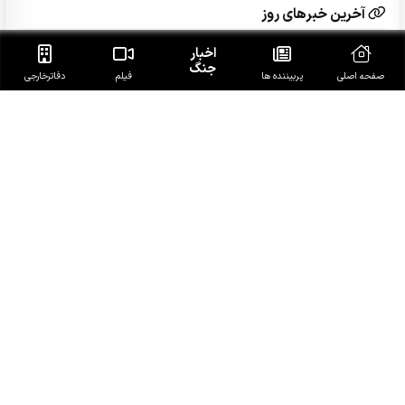
آخرین خبرهای روز
اخبار
ابن‌الرضا: فناوری بومی ایران، برتر از هر سامانه وارداتی در
جنگ
منطقه است
صفحه اصلی
پربیننده ها
فیلم
دفاتر‌خارجی
رویترز: تردد کشتی‌ها در تنگه هرمز و باب‌المندب همچنان
پایین است
ایران: گسترش زرادخانه سلاح‌های هسته‌ای آمریکا تهدیدی
برای کل بشریت است
امیر اکرمی‌نیا: ارتش کاملاً آماده است
روایت زندگی رهبر شهید انقلاب برای نسل نوجوان منتشر شد