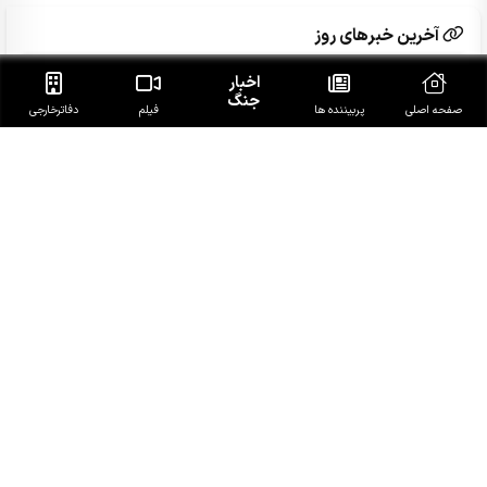
آخرین خبرهای روز
اخبار
ببینید|رزمندگان ما دنیا را مبهوت کردند/با نیروهای مسلح
جنگ
شکافی نداریم
صفحه اصلی
پربیننده ها
فیلم
دفاتر‌خارجی
پیام عراقچی به همسایگان: زمان آن فرارسیده برادری واقعی را
در پیش گیریم
المشاط به عربستان: تمام جهان را هم بسیج کنی فایده‌ای
برایت نخواهد داشت
تجاوزات مجدد رژیم صهیونیستی به جنوب لبنان
به تعویق افتادن پاسخ مقاومت عراق به تجاوز اخیر آمریکایی
سعودی