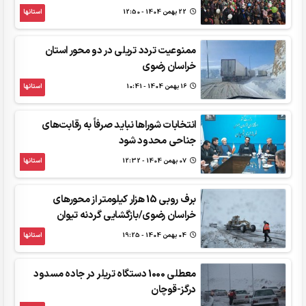
22 بهمن 1404 - 12:50
استانها
ممنوعیت تردد تریلی در دو محور استان
خراسان رضوی
16 بهمن 1404 - 10:41
استانها
انتخابات شوراها نباید صرفاً به رقابت‌های
جناحی محدود شود
07 بهمن 1404 - 12:32
استانها
برف روبی 15 هزار کیلومتر از محورهای
خراسان رضوی/بازگشایی گردنه تیوان
04 بهمن 1404 - 19:25
استانها
معطلی 1000 دستگاه تریلر در جاده مسدود
درگز-قوچان