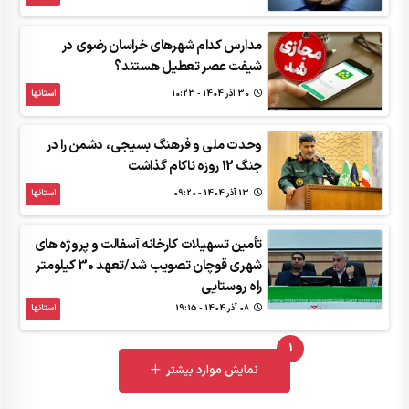
مدارس کدام شهرهای خراسان رضوی در
شیفت عصر تعطیل هستند؟
30 آذر 1404 - 10:23
استانها
وحدت ملی و فرهنگ بسیجی، دشمن را در
جنگ 12 روزه ناکام گذاشت
13 آذر 1404 - 09:20
استانها
تأمین تسهیلات کارخانه آسفالت و پروژه های
شهری قوچان تصویب شد/تعهد 30 کیلومتر
راه روستایی
08 آذر 1404 - 19:15
استانها
1
UNREAD MESSAGES
نمایش موارد بیشتر