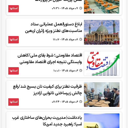
09 مرداد 1405 - 09:31
استانها
ابلاغ دستورالعمل‌ عملیاتی ستاد
مناسبت‌های نطنز ویژه زائران اربعین
08 مرداد 1405 - 11:07
استانها
اقتصاد مقاومتی؛ شرط بقای ملی/کاهش
وابستگی نتیجه اجرای اقتصاد مقاومتی
06 مرداد 1405 - 10:01
استانها
ظرفیت نطنز برای کیفیت نان بسیج شد/رفع
چالش زیرساختی نانوایی آزادپز
06 مرداد 1405 - 08:24
استانها
یادداشت| مدیریت بحران‌های ساختاری غرب
آسیا؛ راهبرد جدید آمریکا