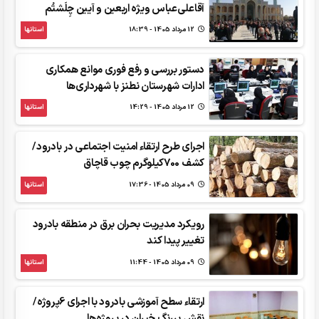
آقاعلی‌عباس ویژه اربعین و آیین چِلَشتُم
12 مرداد 1405 - 18:39
استانها
دستور بررسی و رفع فوری موانع همکاری
ادارات شهرستان نطنز با شهرداری‌ها
12 مرداد 1405 - 14:29
استانها
اجرای طرح ارتقاء امنیت اجتماعی در بادرود/
کشف 700کیلوگرم چوب قاچاق
09 مرداد 1405 - 17:36
استانها
رویکرد مدیریت بحران برق در منطقه بادرود
تغییر پیدا کند
09 مرداد 1405 - 11:44
استانها
ارتقاء سطح آموزشی بادرود با اجرای 6پروژه/
نقش پررنگ خیران در پروژه‌ها