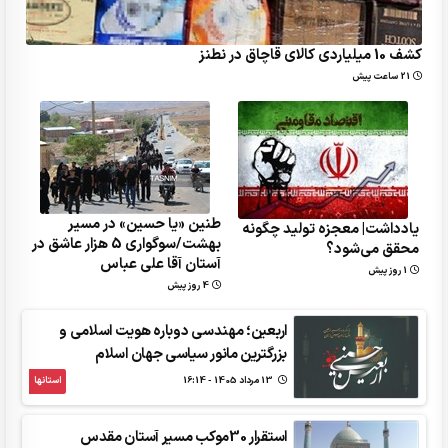
کشف 10 میلیاردی کالای قاچاق در نطنز
21 ساعت پیش
طنین «یا حسین» در مسیر
یادداشت| معجزه تولید چگونه
بهشت/سوگواری 5 هزار عاشق در
محقق می‌شود؟
آستان آقا علی عباس
1 روز پیش
4 روز پیش
اربعین؛ مهندسی دوباره هویت اسلامی و
بزرگترین مانور سیاسی جهان اسلام
13 مرداد 1405 - 16:14
استانها
استقرار 30موکب مسیر آستان مقدس