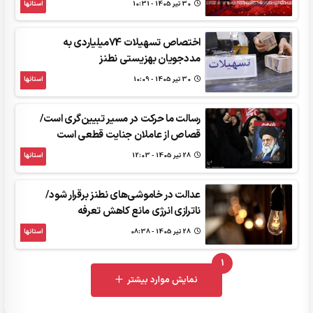
30 تير 1405 - 10:31
استانها
اختصاص تسهیلات 74میلیاردی به
مددجویان بهزیستی نطنز
30 تير 1405 - 10:09
استانها
رسالت ما حرکت در مسیر تبیین‌گری است/
قصاص از عاملان جنایت قطعی است
28 تير 1405 - 12:03
استانها
عدالت در خاموشی‌های نطنز برقرار شود/
ناترازی انرژی مانع کاهش تعرفه
28 تير 1405 - 08:38
استانها
1
UNREAD MESSAGES
نمایش موارد بیشتر