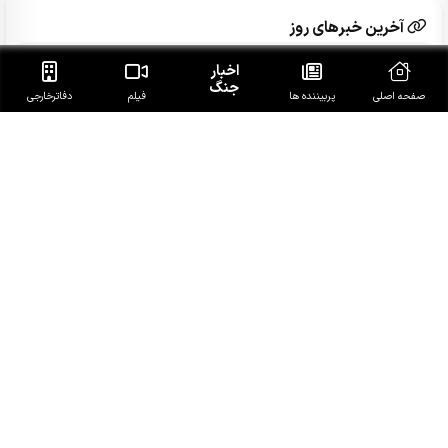
آخرین خبرهای روز
اخبار
عراقچی: اکنون هیچ مذاکره‌ای با آمریکا نداریم
جنگ
صفحه اصلی
پربیننده ها
فیلم
دفاتر‌خارجی
سخنگوی پلیس: مظنون اصلی قتل حمیدرضا رجب‌زاده دستگیر
شد
ببینید| گوشه‌ای از مصائب خبرنگاری/ دیدن این فیلم را از دست
ندهید
دستگیری متهم متواری مخل نظام ارزی کشور در پیرانشهر
دموکرات‌ها: دادستان کل آمریکا شریک فساد ترامپ است