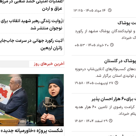
6
عملیات امنیتی حشد شعبی در مرزه
عراق و اردن
14 مرداد 1405 - 13:25
7
روایت زندگی رهبر شهید انقلاب برای
عت پوشاک
نوجوان منتشر شد
و تولیدکنندگان پوشاک مشهد از رکورد
ک خبرداد
8
ثبت رکورد جهانی در سرعت جاب‌جای
20 خرداد 1405 - 05:53
زائران اربعین
ر پوشاک در گلستان
آخرین خبرهای روز
ای کسب‌وکارهای آنلاین‌شاپ درحوزه
تولیدی استان برگزار شد.
27 ارديبهشت 1405 - 19:58
سان پذیر
معاون خدمات اجتماعی بنیاد کرامت رضوی از تامین 60 هزار هدیه
ام خبرداد.
29 اسفند 1404 - 16:52
شکست پروژه «خاورمیانه جدید»