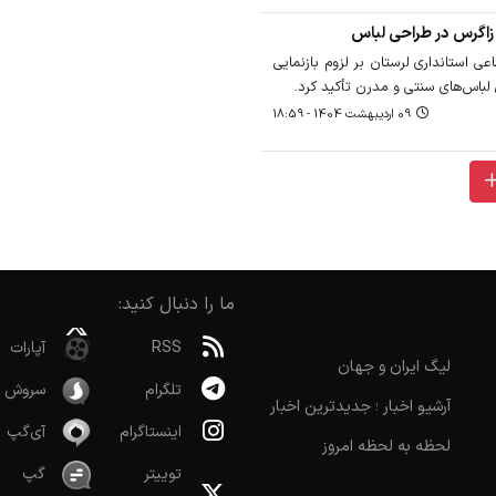
زاگرس در طراحی لباس‌
ی استانداری لرستان بر لزوم بازنمایی
لباس‌های سنتی و مدرن تأکید کرد.
09 ارديبهشت 1404 - 18:59
ما را دنبال کنید:
RSS
آپارات
لیگ ایران و جهان
تلگرام
سروش
آرشیو اخبار ؛ جدیدترین اخبار
اینستاگرام
آی‌گپ
لحظه به لحظه امروز
توییتر
گپ