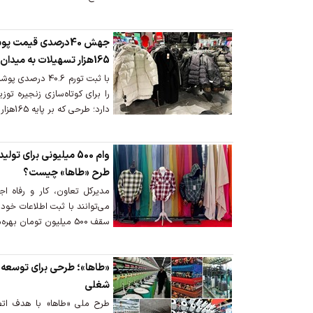
جهش 40درصدی قیمت 
165هزار تسهیلات به میدان آمد
با ثبت تورم 40.6
را برای کوتاه‌سازی زنجیره توز
دارد؛ طرحی که بر پایه 165هزار فقره تسهیلات بنا شده است.
وام 500 میلیونی برای
طرح «طاها» چیست؟
مدیرکل تعاون، کار و رفاه اج
می‌توانند با ثبت اطلاعات خود 
سقف 500 میلیون تومان بهره‌مند شوند.
«طاها»؛ طرحی برای توسعه
شغلی
طرح ملی «طاها» با هدف ات