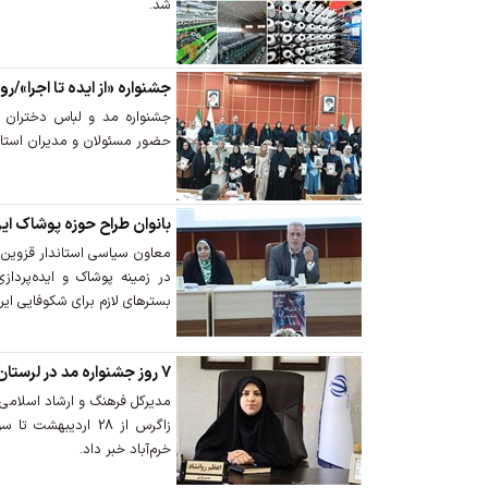
شد.
جشنواره «از ایده تا اجرا»/
جشنواره مد و لباس دختران مین
حضور مسئولان و مدیران استان
بانوان طراح حوزه پوشاک ای
معاون سیاسی استاندار قزوین ب
در زمینه پوشاک و ایده‌پرداز
بسترهای لازم برای شکوفایی این
7 روز جشنواره مد در لرستان/ فلک‌الافلاک میزبان اقوام زاگرس
مدیرکل فرهنگ و ارشاد اسلامی 
زاگرس از 28 اردیبهش
خرم‌آباد خبر داد.