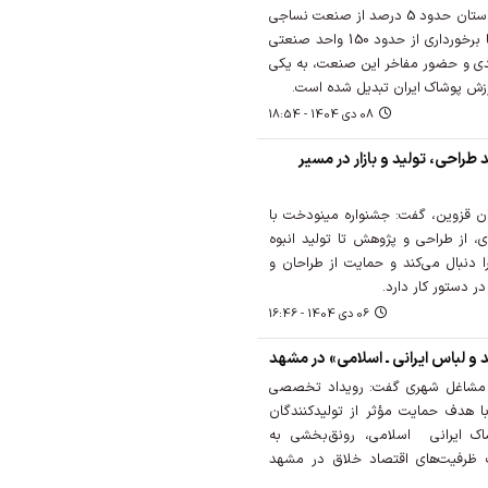
مدیرکل صمت البرز گفت: این استان حدود 5 درصد از صنعت نساجی
کشور را در خود جای داده و با برخورداری از حدود 150 واحد صنعتی
یدی و حضور مفاخر این صنعت، به یکی
 ارزش پوشاک ایران تبدیل شده است.
08 دی 1404 - 18:54
راحی، تولید و بازار در مسیر
ن قزوین، گفت: جشنواره مینودخت با
ی، از طراحی و پژوهش تا تولید انبوه
 دنبال می‌کند و حمایت از طراحان و
ر دستور کار دارد.
06 دی 1404 - 16:46
و لباس ایرانی ـ اسلامی» در مشهد
 مشاغل شهری گفت: رویداد تخصصی
با هدف حمایت مؤثر از تولیدکنندگان
اک ایرانی اسلامی، رونق‌بخشی به
 ظرفیت‌های اقتصاد خلاق در مشهد