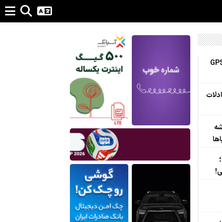
 از حملۀ خلبانان ایرانی بدون GPS
ادلات
شه
ها
ی!