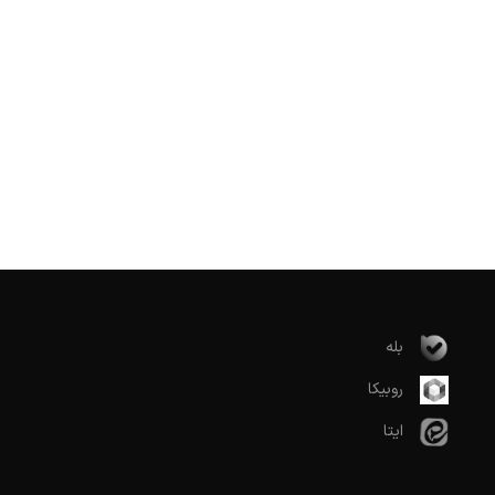
بله
روبیکا
ایتا