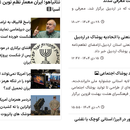
دخت معرفی شدند
نتانیاهو؛ ایران معمار نظم نوین 
ت که در اردبیل برگزار شد، معرفی و
آسیا
پاسخ قالیباف به ترام
28 دی 1404 - 18:03
این دیپلماسی نمایش
شکست خورده است
تی با اتحادیه پوشاک در اردبیل
 استان اردبیل،ازامضای تفاهم‌نامه
افشای برکناری در مو
 پوشاک اردبیل خبر داد.
پس از شکست پروژه 
15 دی 1404 - 12:47
ایران
ید پوشاک اجتماعی
چرا آمریکا نمی‌تواند ا
خود را در تنگه هرمز ب
ایه استانی جشنواره ملی «ایراندخت»،
‌ای از طراحی تا تولید پوشاک اجتماعی
ایران تحمیل کند؟
ر فرهنگسرای هشت بهشت قزوین برگزار
دردسر همزمان آمریکا
اوکراین با ته کشیدن
09 دی 1404 - 15:55
موشک های پاتریوت
در البرز/ استانی کوچک با نقشی