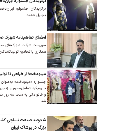
برگزیدگان جشنواره ایران‌
برگزیدگان جشنواره ایران‌دخ
تجلیل شدند.
امضای تفاهم‌نامه شهرک صنع
سرپرست شرکت شهرک‌های صنعتی
همکاری بااتحادیه تولیدکنندگان
مینودخت؛ از طراحی تا تول
جشنواره «مینودخت» به‌عنوان ل
با رویکرد تعامل‌محور و زنجیره
و خانوادگی به مدت سه روز د
شد.
5 درصد صنعت نساجی کشور 
بزرگ در پوشاک ایران