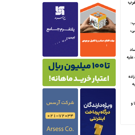
غرب
پ:
ی،
ساد
علیه
راده
ه
 و