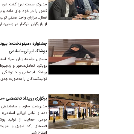
فعال، هزاران واحد صنفی تول
از بازیگران اثرگذار در زنجیره
جشنواره «مینودخت»؛ پیوند ط
پوشاک ایرانی–اسلامی
مسئول جامعه زنان سپاه استا
رویکرد تعامل‌محور و زنجیره‌ا
پوشاک اجتماعی و خانوادگی را
تولیدکنندگان را به‌صورت جدی د
برگزاری رویداد تخصصی «مد 
مدیرعامل سازمان ساماندهی
«مد و لباس ایرانی اسلامی» 
بومی، حمایت از تولید پوش
فضاهای راکد شهری و تقویت
افتتاح شد.