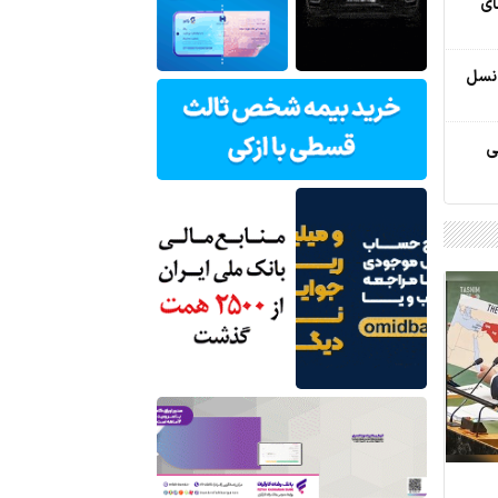
ای
 نسل
ی