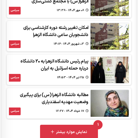
الزهرا(س) با مجتمع کشتی‌سازی
08 مهر 1404 - 13:38
سیاسی
امکان تغییر رشته دوره کارشناسی برای
دانشجویان ساعی دانشگاه الزهرا
03 شهريور 1404 - 14:16
سیاسی
پیام رئیس دانشگاه الزهرا به 20 دانشگاه
درباره حمله اسرائیل به ایران
25 تير 1404 - 14:53
سیاسی
مطالبه دانشگاه الزهرا (س) برای پیگیری
وضعیت مهدیه اسفندیاری
17 خرداد 1404 - 12:27
سیاسی
1
UNREAD MESSAGES
نمایش موارد بیشتر