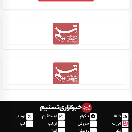
RSS
تلگرام
اینستاگرام
توییتر
آپارات
سروش
آی‌گپ
گپ
بله
روبیکا
ایتا