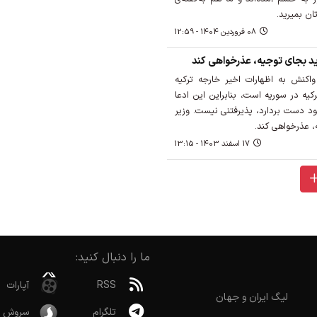
ان بمیرید.
08 فروردين 1404 - 12:59
اید بجای توجیه، عذرخواهی کند
اکنش به اظهارات اخیر خارجه ترکیه
یه در سوریه است، بنابراین این ادعا
ود دست بردارد، پذیرفتنی نیست. وزیر
، عذرخواهی کند.
17 اسفند 1403 - 13:15
ما را دنبال کنید:
RSS
آپارات
لیگ ایران و جهان
تلگرام
سروش