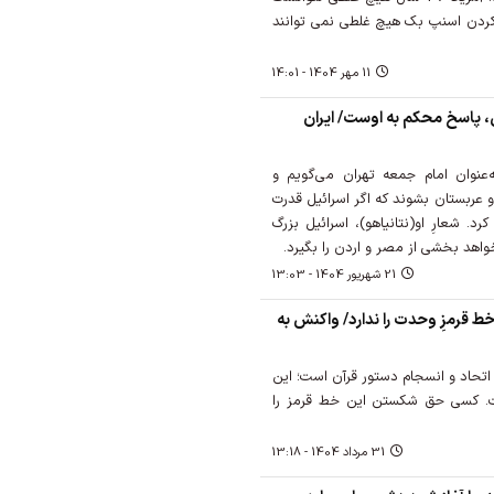
ل کردن اسنپ بک هیچ غلطی نمی توانند
11 مهر 1404 - 14:01
یل، پاسخ محکم به اوست/ ایران
نوان امام جمعه تهران می‌گویم و
 عربستان بشوند که اگر اسرائیل قدرت
د. شعارِ او(نتانیاهو)، اسرائیل بزرگ
واهد بخشی از مصر و اردن را بگیرد.
21 شهريور 1404 - 13:03
رمزِ وحدت را ندارد/ واکنش به
تحاد و انسجام دستور قرآن است؛ این
ست. کسی حق شکستن این خط قرمز را
31 مرداد 1404 - 13:18