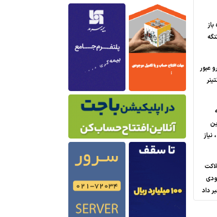
باز
نگه
 عبور
ز؛ 200 کانتینر
ین
نیاز
لاکت
عودی
ر داد