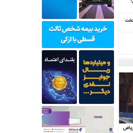
؛
تخت
 ریاض