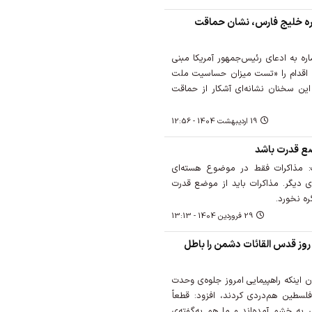
اره خلیج فارس، نشان حماقت
ره به ادعای رئیس‌جمهور آمریکا مبنی
ن اقدام را «تست میزان حساسیت ملت
 این سخنان نشانه‌ای آشکار از حماقت
19 ارديبهشت 1404 - 12:56
ضع قدرت باشد
: مذاکرات فقط در موضوع هسته‌ای
ای دیگر. مذاکرات باید از موضع قدرت
ه نخورد.
29 فروردين 1404 - 13:13
روز قدس القائات دشمن را باطل
 اینکه راهپیمایی امروز جلوه‌ی وحدت
سطین هم‌دردی کردند، افزود: قطعاً
ر به خشم آمده‌اند و ما هم به‌گفته‌ی