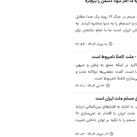
 ما آغاز شود دشمن را بیچاره
خطیب نماز جمعه تهران گفت: مردم در جنگ 12 روزه یک صدا مقابل
انسجام را به دنیا مخابره کردند. به
ان ایران است ما با تمام جانمان پای
10 مرداد 1404 - 13:54
ملت کاملاً نامربوط است
اکید بر اینکه عشق به وطن و میهن
دا است، گفت: بعضی‌ها دوگانه ملت و
سازی کاملاً نامربوط است.
13 تير 1404 - 13:30
 مسلم ملت ایران است
 اشاره به فشارهای بین‌المللی درباره
فناوری هسته‌ای، تأکید کرد که ملت ایران با اقتدار به غنی‌سازی 20
لم را با تکیه بر توان داخلی تثبیت
09 خرداد 1404 - 13:03