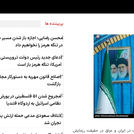
پربیننده ها
1
محسن رضایی: اجازه باز شدن مسیر 
در تنگه هرمز را نخواهیم داد
2
ادعای جدید رئیس دولت تروریستی
آمریکا: تنگه هرمز باز است
3
اصلاح قانون مهریه به دستورکار م
بازگشت
4
مجروح شدن 51 فلسطینی در یورش
نظامی اسرائیل به اردوگاه قلندیا
5
ائتلاف سعودی مدعی حمله ارتش یم
نجران شد
 در ایران و عراق در حقیقت رزمایش