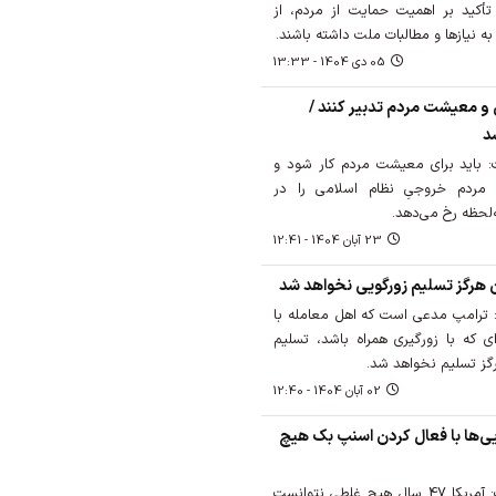
 تأکید بر اهمیت حمایت از مردم، از
ه نیازها و مطالبات ملت داشته باشند.
05 دی 1404 - 13:33
 و معیشت مردم تدبیر کنند /
د
 باید برای معیشت مردم کار شود و
 مردم خروجیِ نظام اسلامی را در
ه‌لحظه رخ می‌دهد.
23 آبان 1404 - 12:41
 هرگز تسلیم زورگویی نخواهد شد
 ترامپ مدعی است که اهل معامله با
ی که با زورگیری همراه باشد، تسلیم
گز تسلیم نخواهد شد.
02 آبان 1404 - 12:40
ی‌ها با فعال کردن اسنپ بک هیچ
امام جمعه موقت تهران گفت: آمریکا 47 سال هیچ غلطی نتوانست