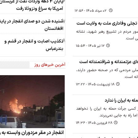
6
پایان 4 دهه واردات نفت از عربستان
آمریکا به سراغ ونزوئلا رفت
02 مرداد 1405 - 12:56
7
شنیده شدن دو صدای انفجار در پای
تجلی وفاداری ملت به ولایت است
افغانستان
 مردم در تشییع رهبر شهید، نشانه
می است.
8
تکذیب اصابت و انفجار در قشم و
12 تير 1405 - 15:54
بندرعباس
‌ای عزتمندانه و شرافتمندانه است
آخرین خبرهای روز
اصلی مردمی که در صحنه حضور دارند،
نه است.
18 ارديبهشت 1405 - 13:22
به ایران را ندارد
کسی جرأت حمله به ایران را نخواهد
 راه به جایی نمی‌برند.
28 فروردين 1405 - 14:36
انفجار در مقر مزدوران وابسته به