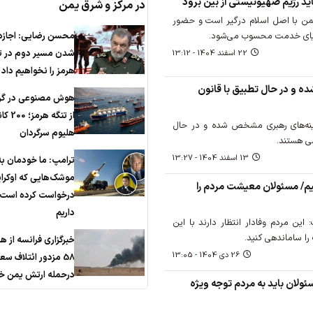
ید رژیم صهیونیستی از بین برود
در مرکز و شرق یمن
 با اصل اسلام درگیر است و حضور
محسن رضایی: اجازه 
میای خدمت محسوب می‌شود.
شدن مسیر دوم در ت
22 اسفند 1404 - 13:12
هرمز را نخواهیم داد
 و در حال تطبیق با قانون
هوش مصنوعی در گرو
از تنگه هرم
گزینه‌های رهبری مشخص شده و در حال
هلیوم سرگردان
ی هستند.
13 اسفند 1404 - 13:27
ترامپ: ما خودمان به
موشک‌هایی که اوکرا
هیم/ مسئولان معیشت مردم را
درخواست کرده است، 
داریم
ین مردم وفادار انتظار دارند با این
را ساماندهی کنید.
خبرگزاری فرانسه از ه
26 دی 1404 - 13:05
58 مزدور ائتلاف س
درحمله ارتش یمن خب
ولان باید به مردم توجه ویژه