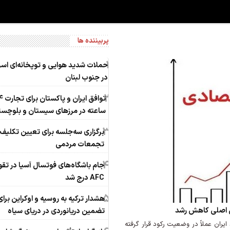
پربیننده ها
1
حملات شدید هوایی و توپخانه‌ای اسر
در جنوب لبنان
2
توافق ایران 
ساعته در مرزهای سیستان و بلوچست
3
برگزاری سه‌جلسه برای تعیین تکلیف 
تجمعات مردمی
4
جام باشگاه‌های فوتسال آسیا در تقو
AFC درج شد
5
هشدار ترکیه به روسیه و اوکراین برای
ل اصلی کاهش رشد
تضمین دریانوردی در دریای سیاه
1404 نشان می‌دهد اقتصاد ایران عملاً در وضعیت رکود قرار گرفته