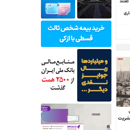
 گفتند
اری
بشریت