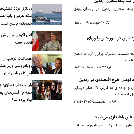
سد پیله‌سحران اردبیل
رویترز: تردد کشتی‌ها
له سحران اردبیل در راستای رونق
تنگه هرمز و باب‌الم
17 خرداد 1405 - 11:55
همچنان پایین است
امیر اکرمی‌نیا: ارتش ک
یران در امور چین با وزرای
آماده است
ولت نشست مشترک برگزار کرد تا سطح
عصبانیت ترامپ از
 یابد.
رؤیافروشی وزیر جنگ
13 خرداد 1405 - 14:39
آمریکا در قبال ایران
راز تب دنباله‌سازی؛ چ
بهره‌برداری از طرح‌های اقتصادی و جاده‌ای به ارزش 27 هزار میلیارد
همه به فصل‌های بع
ل انجام شد.
پناه برده‌اند؟
30 ارديبهشت 1405 - 09:01
ان راه‌اندازی می‌شود
ان توسط پارک علم و فناوری عملیاتی