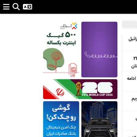
ائیل
و پاکستان برای تجارت 24
ان
ادامه
یم