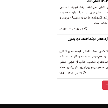
زی نشان می‌دهد؛ رشد تولید ناخالص
ت سال جاری بار دیگر وارد محدوده
منفی شده است؛ به‌طوری که رشد اقتصادی با نفت منفی0.6درصد و
07 دی 1404 - 08:54
وارد عصر «رشد اقتصادی بدون
نمودار جدیدی از رابطه میان شاخص S&P 500 و فرصت‌های شغلی
دوران هم‌سویی سرمایه و کار است. رشد
فرصت‌های شغلی، حاکی از ظهور منطق
وش مصنوعی و بهره‌وری الگوریتمی است.
19 آبان 1404 - 15:21