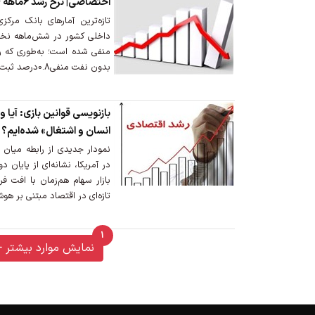
اختصاصی| نرخ رشد 6ماهه 1404 منفی شد
تازه‌ترین آمارهای بانک مرک
داخلی کشور در شش‌ماهه نخس
بدون نفت منفی0.8درصد ثبت شده است.
بازنویسی قوانین بازی: آیا 
انسان و اشتغال» شده‌ایم؟
در آمریکا، نشانه‌ای از پایان 
بازار سهام هم‌زمان با افت 
تازه‌ای در اقتصاد مبتنی بر ه
1
unread messages
نمایش موارد بیشتر