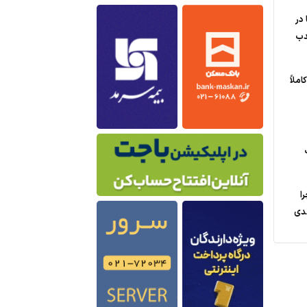
 در
ندب
املاً
را
دی