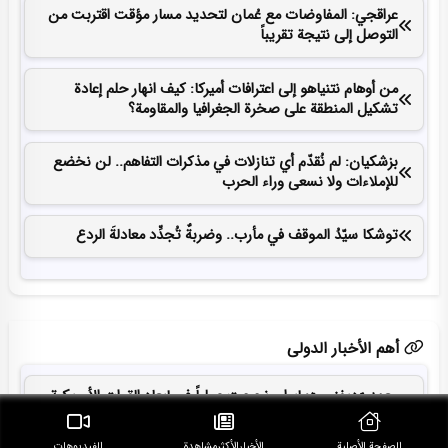
عراقجي: المفاوضات مع عُمان لتحديد مسار مؤقت اقتربت من
التوصل إلى نتيجة تقريباً
من أوهام نتنياهو إلى اعترافات أميركا: كيف انهار حلم إعادة
تشكيل المنطقة على صخرة الجغرافيا والمقاومة؟
بزشكيان: لم نُقدّم أي تنازلات في مذكرات التفاهم.. لن نخضع
للإملاءات ولا نسعى وراء الحرب
توشكا سيّدُ الموقف في مأرب.. وضربةٌ تُجدِّد معادلةَ الردع
أهم الأخبار الدولی
معهد «ديفنس»: إيران نجحت عملياً في إبعاد القوات الأمريكية
عن الخليج الفارسي
الصفحة الأصلية
الأخبار‌الأكثر‌مشاهدة
الفيديوهات