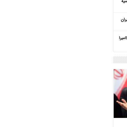
سية
ران
ميرا