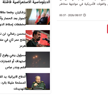
الدبلوماسية الاستعراضية فاشلة
والقوات الأمريكية في مواجهة مخاطر
بزشكيان: وسّعنا علاقات
2026/08/07 - 00:37
الجوار بعد الحصار وأ
مخططات إسقاط الدول
محسن رضائي: لن ن
بفتح ممر ثانٍ في م
هرمز
مسؤول ينفي وقوع أ
استهداف أو انفجارات
قشم وبندر عباس
الدفاع الايرانية: يد ال
المسلحة مليئة بالرد 
التهديدات