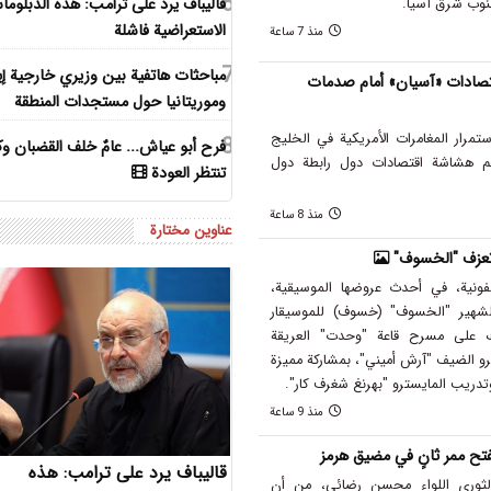
6
قاليباف يرد على ترامب: هذه الدبلوما
نوب شرق آسيا.
الاستعراضية فاشلة
منذ 7 ساعة
7
مباحثات هاتفية بين وزيري خارجية إي
صادات «آسيان» أمام صدمات
وموريتانيا حول مستجدات المنطقة
تمرار المغامرات الأمريكية في الخليج
8
فرح أبو عياش... عامٌ خلف القضبان وكا
م هشاشة اقتصادات دول رابطة دول
تنتظر العودة
منذ 8 ساعة
عناوين مختارة
 تعزف "الخسوف"
فونية، في أحدث عروضها الموسيقية،
شهير "الخسوف" (خسوف) للموسيقار
 على مسرح قاعة "وحدت" العريقة
رو الضيف "آرش أميني"، بمشاركة مميزة
دريب المايسترو "بهرنغ شغرف‌ كار".
منذ 9 ساعة
 ممر ثانٍ في مضيق هرمز
قاليباف يرد على ترامب: هذه
لثوري اللواء محسن رضائي، من أن