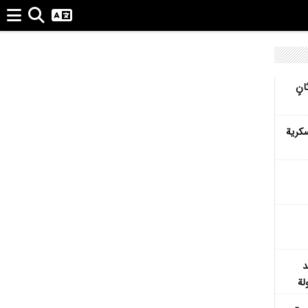
نٍ
كرية
د
لة