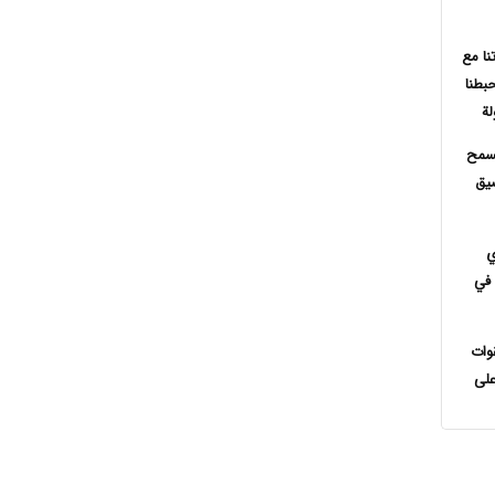
نا مع
حبطنا
ة
سمح
ضيق
ي
 في
قوات
على