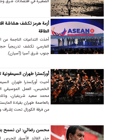
الصغيرة في اقتصادات شرق وج
أزمة هرمز تكشف هشاشة اقت
الطاقة
أخذت التداعيات الناجمة عن اس
الفارسي تكشف تدريجياً حج
جنوب شرق آسيا (آسيان).
أوركسترا طهران السيمفونية
أحيت أوركسترا طهران السيم
الخميس، العمل الموسيقي ال
محمد سعيد شريفيان، وذلك
بالعاصمة طهران بقيادة المايست
من فرقة الكورال تحت إشراف وت
محسن رضائي: لن نسمح بفتح
حذر القائد الأسبق للحرس ا