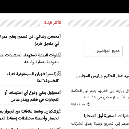
الأكثر قراءة
1
محسن رضائي: لن نسمح بفتح ممر ثا
في مضيق هرمز
2
القوات اليمنية تستهدف تحشيدات عس
سعودية بعملية واسعة
3
أوركسترا طهران السيمفونية تعزف
السيد عمار الحكيم ورئيس المجلس
"الخسوف"
ال زيارته إلى العراق، زعيم تيار الحكمة
4
مسؤول ينفي وقوع أي استهداف أو
الأعلى الإسلامي في هذا البلد.
انفجارات في قشم وبندر عباس
منذ 9 دقيقة
5
بزشكيان: وسّعنا علاقاتنا مع الجوار بع
شركات الصغيرة أول الضحايا
الحصار وأحبطنا مخططات إسقاط الدو
هرمز إلى تسريع وتيرة إغلاق الشركات