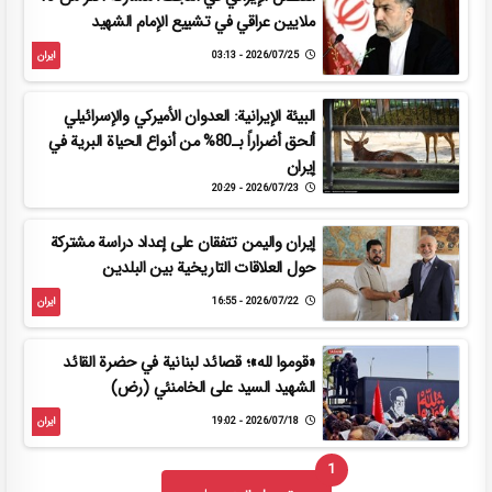
ملايين عراقي في تشييع الإمام الشهيد
2026/07/25 - 03:13
ایران
البيئة الإيرانية: العدوان الأميركي والإسرائيلي
ألحق أضراراً بـ80% من أنواع الحياة البرية في
إيران
2026/07/23 - 20:29
إيران واليمن تتفقان على إعداد دراسة مشتركة
حول العلاقات التاريخية بين البلدين
2026/07/22 - 16:55
ایران
«قوموا لله»؛ قصائد لبنانية في حضرة القائد
الشهيد السيد على الخامنئي (رض)
2026/07/18 - 19:02
ایران
1
UNREAD MESSAGES