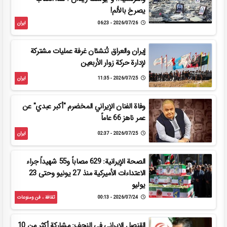
يصرخ بالألم!
2026/07/26 - 06:23
ایران
إيران والعراق تُنشئان غرفة عمليات مشتركة
لإدارة حركة زوار الأربعين
2026/07/25 - 11:35
ایران
وفاة الفنان الإيراني المخضرم "أكبر عبدي" عن
عمر ناهز 66 عاماً
2026/07/25 - 02:37
ایران
الصحة الإيرانية: 629 مصاباً و55 شهيداً جراء
الاعتداءات الأميركية منذ 27 يونيو وحتى 23
يوليو
2026/07/24 - 00:13
ثقافة ، فن ومنوعات
القنصل الإيراني في النجف: مشاركة أكثر من 10