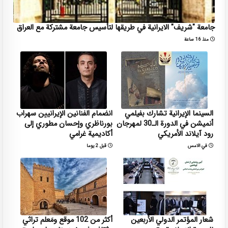
جامعة "شريف" الايرانية في طريقها لتأسيس جامعة مشتركة مع العراق
منذ 16 ساعة
السينما الإيرانية تشارك بفيلمي
انضمام الفنانين الإيرانيين سهراب
أنميشن في الدورة الـ30 لمهرجان
بورناظري وإحسان مطوري إلى
رود آيلاند الأمريكي
أكاديمية غرامي
في الامس
قبل 2 يوما
شعار المؤتمر الدولي الأربعين
أكثر من 102 موقع ومَعلم تراثي