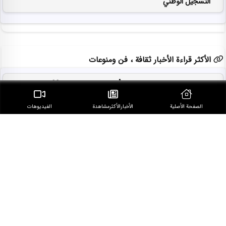
التسجيل الوطني
الأكثر قراءة الأخبار ثقافة ، فن ومنوعات
السينما الإيرانية تشارك بفيلمي أنميشن في الدورة الـ30 لمهرجان رود
آيلاند الأمريكي
الصفحة الأصلية
الأخبار‌الأكثر‌مشاهدة
الفيديوهات
جامعة "شريف" الايرانية في طريقها لتأسيس جامعة مشتركة مع العراق
عناوين مختارة
قاليباف يرد على ترامب: هذه الدبلوماسية الاستعراضية فاشلة