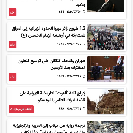
ولامرد
2026/07/28 - 16:54
ایران
1.2 مليون زائر عبروا الحدود الإيرانية إلى العراق
للمشاركة في أربعينية الإمام الحسين (ع)
2026/07/26 - 19:47
ایران
طهران والنجف تتفقان على توسيع التعاون
المشترك بعد الأربعين
2026/07/26 - 19:43
ایران
إدراج قلعة "أَلَمَوت" التاريخية الايرانية على
قائمة التراث العالمي لليونسكو
2026/07/26 - 15:52
ثقافة ، فن ومنوعات
ترجمة رواية عن ميناب إلى العربية والإنجليزية
والفرنسية.. و"يوسف زيدان": هذا الكتاب