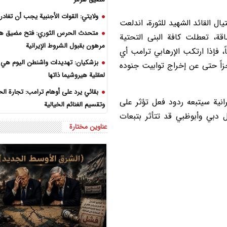
ولايتي: القوات الأجنبية يجب أن تغادر 
 القائد الشهيد للثورة، اندلعت
متحدث الحرس الثوري: فتح مضيق هر
اقة، تعطلت كافة البنى التحتية
مرهون بقبول الشروط الإيرانية
 فإذا ارتكب الإرهابي ترامب أي
بزشكيان: تهديدات واشنطن اليوم هي ا
اً حتى عن إخراج توابيت جنوده
لعقلية هيروشيما ذاتها
بقائي يرد على أوهام ترامب: تجارة ال
انية سيتبعه ردود فعل تؤثر على
وتقسيم الغنائم الخيالية
ثل دبي وأبوظبي قد تتأثر بتبعات
عناوين مختارة