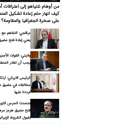
من أوهام نتنياهو إلى اعترافات أمي
كيف انهار حلم إعادة تشكيل المن
على صخرة الجغرافيا والمقاومة؟
عراقجي: التفاهم مع عُ
يعني إعادة فتح مضي
ولايتي: القوات الأجنبي
يجب أن تغادر المنطق
الرئيس الايراني: ارتكب
مخالفات في مضيق ه
فرددنا عليها
متحدث الحرس الثور
فتح مضيق هرمز مر
بقبول الشروط الإيراني