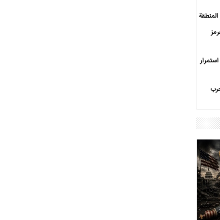
المنطقة
مز
ستمرار
حرب