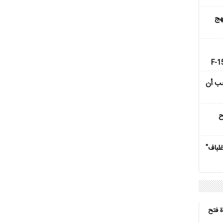
هج
جب أن
ح
 "غلباف"
ة فتح