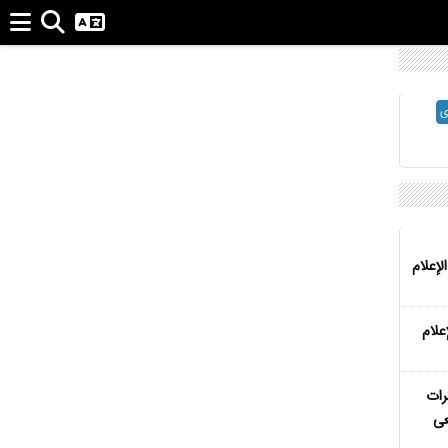
ی
لإعلام
علام
رات
عى