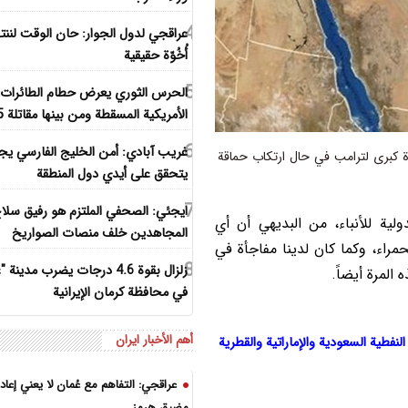
4
عراقجي لدول الجوار: حان الوقت لننت
أُخُوّة حقيقية
5
الحرس الثوري يعرض حطام الطائرات
الأمريكية المسقطة ومن بينها مقاتلة F-15
6
غريب آبادي: أمن الخليج الفارسي ي
كبرى لترامب في حال ارتكاب حماقة
يتحقق على أيدي دول المنطقة
7
ايجئي: الصحفي الملتزم هو رفيق سلا
ية للأنباء، من البديهي أن أي
المجاهدين خلف منصات الصواريخ
مراء، وكما كان لدينا مفاجأة في
8
زلزال بقوة 4.6 درجات يضرب مدينة
المرة أيضاً.
في محافظة كرمان الإيرانية
أهم الأخبار ایران
نفطية السعودية والإماراتية والقطرية
عراقجي: التفاهم مع عُمان لا يعني إعاد
مضيق هرمز