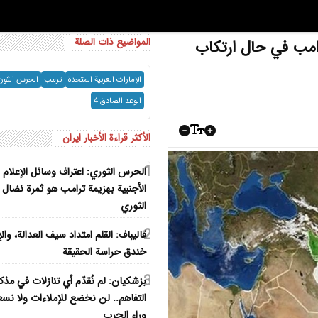
المواضيع ذات الصلة
رامب في حال ارتكاب
الإمارات العربیة المتحدة
ترمب
الحرس الثور
الوعد الصادق 4
الأكثر قراءة الأخبار ایران
1
الحرس الثوري: اعتراف وسائل الإعلام
الأجنبية بهزيمة ترامب هو ثمرة نضال ا
الثوري
2
قاليباف: القلم امتداد سيف العدالة، والإ
خندق حراسة الحقيقة
3
بزشكيان: لم نُقدّم أي تنازلات في مذك
التفاهم.. لن نخضع للإملاءات ولا نس
وراء الحرب