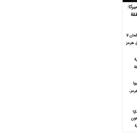
ركا:
طقة
مان لا
ق هرمز
ة
ة
وا
رمز،
ي:
هون
ة