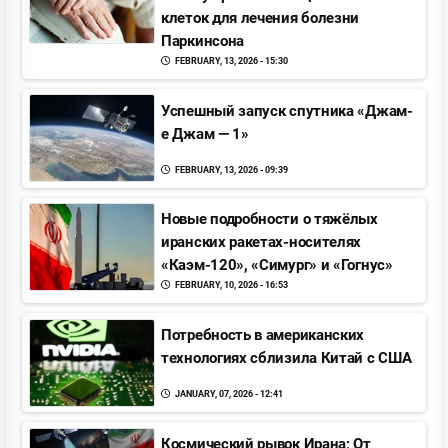
клеток для лечения болезни
Паркинсона
FEBRUARY, 13, 2026 - 15:30
Успешный запуск спутника «Джам-
е Джам — 1»
FEBRUARY, 13, 2026 - 09:39
Новые подробности о тяжёлых
иранских ракетах-носителях
«Каэм-120», «Симург» и «Гогнус»
FEBRUARY, 10, 2026 - 16:53
Потребность в американских
технологиях сблизила Китай с США
JANUARY, 07, 2026 - 12:41
Космический рывок Ирана; От