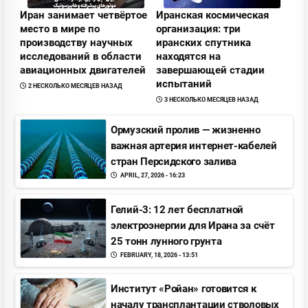
Иран занимает четвёртое
Иранская космическая
место в мире по
организация: три
производству научных
иранских спутника
исследований в области
находятся на
авиационных двигателей
завершающей стадии
испытаний
2 НЕСКОЛЬКО МЕСЯЦЕВ НАЗАД
3 НЕСКОЛЬКО МЕСЯЦЕВ НАЗАД
Ормузский пролив — жизненно
важная артерия интернет-кабелей
стран Персидского залива
APRIL, 27, 2026 - 16:23
Гелий-3: 12 лет бесплатной
электроэнергии для Ирана за счёт
25 тонн лунного грунта
FEBRUARY, 18, 2026 - 13:51
Институт «Pойан» готовится к
началу трансплантации стволовых