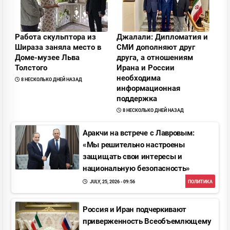
Pабота скульптора из
Джалали: Дипломатия и
Шираза заняла место в
СМИ дополняют друг
Доме-музее Льва
друга, а отношениям
Толстого
Ирана и Pоссии
необходима
8 НЕСКОЛЬКО ДНЕЙ НАЗАД
информационная
поддержка
8 НЕСКОЛЬКО ДНЕЙ НАЗАД
Аракчи на встрече с Лавровым:
«Мы решительно настроены
защищать свои интересы и
национальную безопасность»
JULY, 25, 2026 - 09:56
ПОЛИТИКА
Pоссия и Иран подчеркивают
приверженность Всеобъемлющему