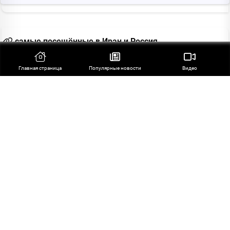
самые посещённые в Иран и Россия
Главная страница
Популярные новости
Видео
главные истории
Оман: Переговоры с Ираном по Ормузскому проливу
проходят в позитивном и конструктивном ключе
Морской инцидент у берегов Омана; целью нападения
стало еще одно судно, совершившее нарушение
Аракчи: Открытие Ормузского пролива зависит от
компенсации ущерба, причиненного нарушением США
"Исламабадского соглашения"