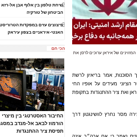
2
שיחת טלפון בין אלוף אבן אל-רזא 
הביטחון של טורקיה
3
פיצוצים עזים במפקדות הטרוריסט
האנטי-איראניים בצפון עיראק
הכי חם
 המזוינים של איראן ערוכים לרסן את
ך הסוכנות, אמר בריאיון לרשת
הציוני מעידים על אופיו החי
ראן ואת ציר ההתנגדות בתקופת
רה מסר נחרץ לוושינגטון דרך
החיבור האסטרטגי בין מיצרי
הורמוז לבאב אל-מנדב במסג
תפיסת ציר ההתנגדות
נים נאמר כי אם ארה״ב אינה