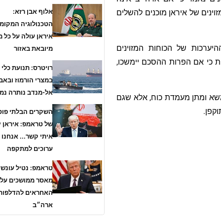
אלוף אבן רזא:
ינים של איראן מוכנים להשלים
הטכנולוגיה המקומ
איראן עולה על כל 
יערכות של הכוחות המזוינים
מיובאת באזור
ת כי אם הפרות ההסכם יימשכו,
רויטרס: תנועת כלי
במצרי הורמוז ובאב
אל-מנדב נותרה נמ
משא ומתן מעמדת כוח, אלא שגם
קפן.
השקרים הבלתי פוס
של טראמפ: איראן י
איתי קשר... אנחנו
ערוכים למתקפה
טראמפ: נטיל עונשי
מאסר ממושכים על
האחראים להדלפות 
ארה״ב