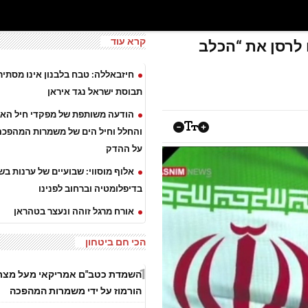
קרא עוד
 לרסן את “הכלב
חיזבאללה: טבח בלבנון אינו מסתיר
תבוסת ישראל נגד איראן
הודעה משותפת של מפקדי חיל האוו
והחלל וחיל הים של משמרות המהפכה:
על ההדק
אלוף מוסווי: שבועיים של ערנות בש
בדיפלומטיה וברחוב לפנינו
אורח מרגל זוהה ונעצר בטהראן
הכי חם ביטחון
1
השמדת כטב"ם אמריקאי מעל מצר
הורמוז על ידי משמרות המהפכה