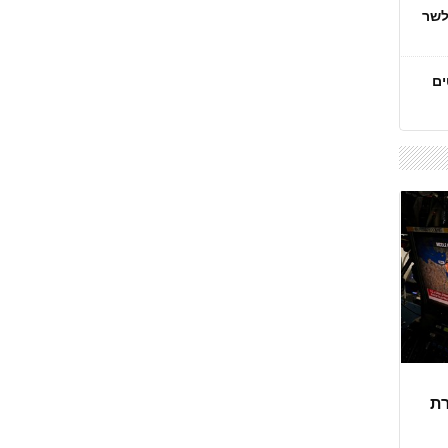
לשר
ים
רת