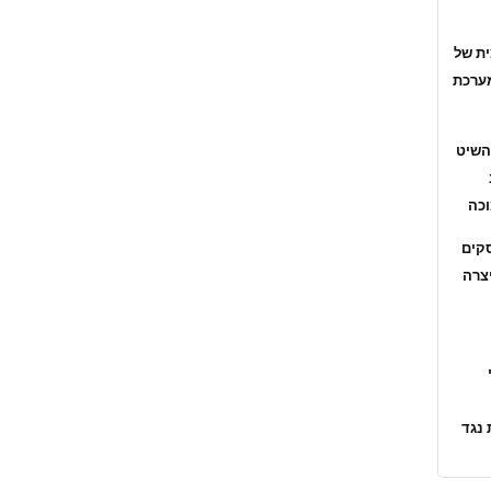
ית של
מערכת
 השיט
וכה
קים
צרה
נגד