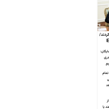
کردند/
ایگان:
دری
یم
تمام
ی
هد
ز
د با