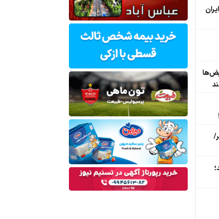
یران
یض‌ها
ند
/
؛