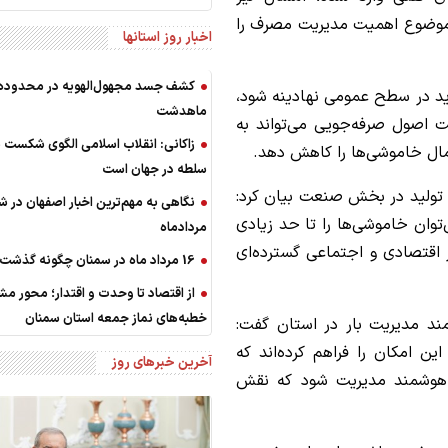
 موضوع اهمیت مدیریت مصرف را
اخبار روز استانها
کشف جسد مجهول‌الهویه در محدوده
اید در سطح عمومی نهادینه شود،
ماهدشت
‌ها روی 25 درجه و رعایت اصول صرفه‌جویی می‌تواند به
زاکانی: انقلاب اسلامی الگوی شکست 
مال خاموشی‌ها را کاهش دهد.
سلطه در جهان است
 تولید در بخش صنعت بیان کرد:
نگاهی به مهم‌ترین اخبار اصفهان در‌ ش
وان خاموشی‌ها را تا حد زیادی
مردادماه
ر اقتصادی و اجتماعی گسترده‌ای
16 مرداد ماه در سمنان چگونه گذشت؟
از اقتصاد تا وحدت و اقتدار؛ محور مش
خطبه‌های نماز جمعه استان سمنان
ند مدیریت بار در استان گفت:
ن امکان را فراهم کرده‌اند که
آخرین خبرهای روز
 هوشمند مدیریت شود که نقش