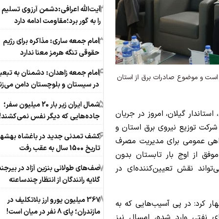
2
آیت‌الله اعرافی:دشمن آرزوی تسلیم ا
را به گور برد؛مقاومت ادامه دارد
3
امام جمعه ساری: مذاکره برای رژیم
حقوقی تنگه هرمز معنا ندارد
4
امام جمعه زاهدان: دشمنان به تبع
ی است و موضوع صادرات برق از استان
در سیستان و بلوچستان دامن می‌زن
5
شمال ایران زیر بار 20 میلیون سفر؛
ستاندار گیلان، امروز در جریان
جاده‌هایی که دیگر نفس نمی‌کشند!
شرکت توزیع نیروی برق استان و
6
کشف تمدنی جدید در باغشاه بهشهر
اهی عمومی برای مدیریت مصرف
تاریخ 1500 سال به عقب رفت
وفق از اوج بار تابستان بدون
7
تواند نقش تعیین‌کننده‌ای در
صف‌های طولانی بنزین آزاد در بیرجند
گلایه رانندگان از انتظار چندساعته
8
367 میلیون یورو ارز بلاتکلیف در
ار کرد: در پی آسیب‌هایی که به
مازندران؛ پای 8 نفر در میان است!
ای نفتی وارد شده، امسال نیز