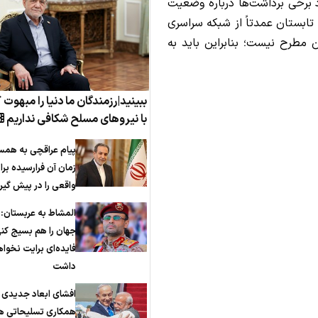
 برخی برداشت‌ها درباره وضعیت
تابستان عمدتاً از شبکه سراسری
 مطرح نیست؛ بنابراین باید به
ببینید|رزمندگان ما دنیا را مبهوت 
با نیروهای مسلح شکافی نداریم
پیام عراقچی به همس
زمان آن فرارسیده برا
واقعی را در پیش گیر
المشاط به عربستان: 
جهان را هم بسیج کن
فایده‌ای برایت نخوا
داشت
افشای ابعاد جدیدی ا
همکاری تسلیحاتی هن