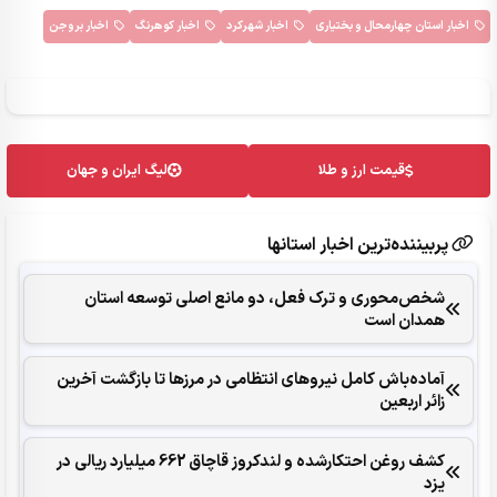
اخبار استان چهارمحال و بختیاری
اخبار شهرکرد
اخبار کوهرنگ
اخبار بروجن
قیمت ارز و طلا
لیگ ایران و جهان
پربیننده‌ترین اخبار استانها
شخص‌محوری و ترک فعل، دو مانع اصلی توسعه استان
همدان است
آماده‌باش کامل نیروهای انتظامی در مرزها تا بازگشت آخرین
زائر اربعین
کشف روغن احتکارشده و لندکروز قاچاق 662 میلیارد ریالی در
یزد