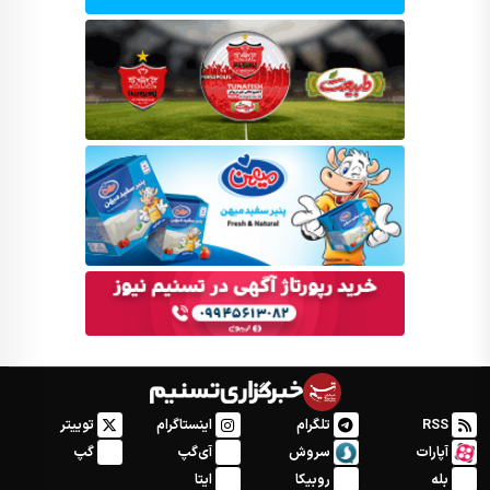
RSS
تلگرام
اینستاگرام
توییتر
آپارات
سروش
آی‌گپ
گپ
بله
روبیکا
ایتا