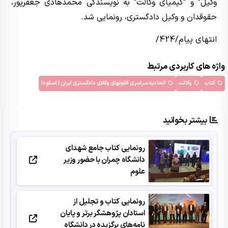
وکیل" و "کیمیای وکالت" به نویسندگی محمدهادی جعفرپور،
حقوقدان و وکیل دادگستری، رونمایی شد.
انتهای پیام/424/
واژه های کاربردی مرتبط
کتاب
وکالت
اتحادیه سراسری کانونهای وکلای دادگستری ایران | اسکودا
بیشتر بخوانید
رونمایی کتاب جامع شهدای
دانشگاه چمران با حضور وزیر
علوم
رونمایی کتاب و تجلیل از
استادان پژوهشگر برتر و پایان
نامه‌های برگزیده در دانشگاه